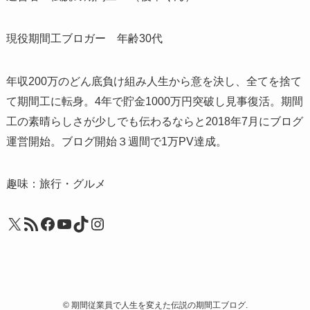
現役期間工ブロガー 年齢30代
年収200万のどん底負け組み人生から意を決し、全てを捨て
て期間工に転身。4年で貯金1000万円突破し見事復活。期間
工の素晴らしさが少しでも伝わるならと2018年7月にブログ
運営開始。ブログ開始３週間で1万PV達成。
趣味：旅行・グルメ
X
RSS フィード
Facebook
YouTube
TikTok
Instagram
©
期間従業員で人生を変えた伝説の期間工ブログ.