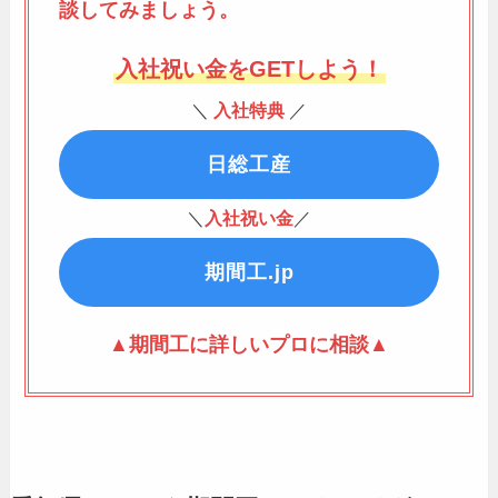
談してみましょう。
入社祝い金をGETしよう！
＼
入社特典
／
日総工産
＼
入社祝い金
／
期間工.jp
▲期間工に詳しいプロに相談▲