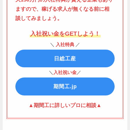
ますので、稼げる求人が無くなる前に相
談してみましょう。
入社祝い金をGETしよう！
＼
入社特典
／
日総工産
＼
入社祝い金
／
期間工.jp
▲期間工に詳しいプロに相談▲