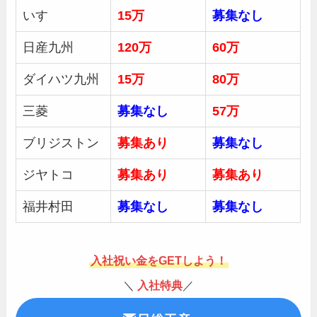
いすゞ
15万
募集
なし
日産九州
120万
60万
ダイハツ九州
15万
80万
三菱
募集
なし
57万
ブリジストン
募集あり
募集
なし
ジヤトコ
募集あり
募集あり
福井村田
募集
なし
募集なし
入社祝い金をGETしよう！
＼
入社特典
／