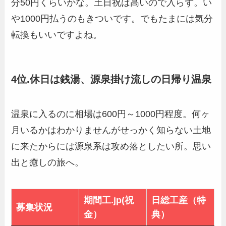
分50円くらいかな。土日祝は高いので入らず。い
や1000円払うのもきついです。でもたまには気分
転換もいいですよね。
4位.休日は銭湯、源泉掛け流しの日帰り温泉
温泉に入るのに相場は600円～1000円程度。何ヶ
月いるかはわかりませんがせっかく知らない土地
に来たからには源泉系は攻め落としたい所。思い
出と癒しの旅へ。
期間工.jp(祝
日総工産（特
募集状況
金）
典）