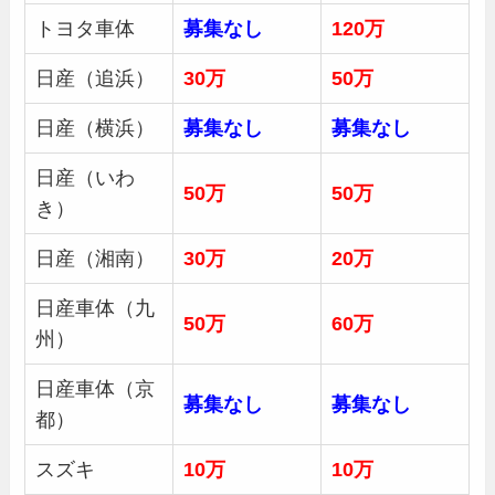
トヨタ車体
募集
なし
120万
日産（追浜）
30
万
50
万
日産（横浜）
募集
なし
募集
なし
日産（いわ
50万
50万
き）
日産（湘南）
30
万
20万
日産車体（九
50
万
60万
州）
日産車体（京
募集
なし
募集
なし
都）
スズキ
10万
10万