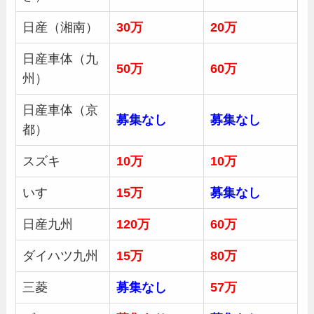
日産（湘南）
30
万
20万
日産車体（九
50
万
60万
州）
日産車体（京
募集
なし
募集
なし
都）
スズキ
10万
10万
いすゞ
15万
募集
なし
日産九州
120万
60万
ダイハツ九州
15万
80万
三菱
募集
なし
57万