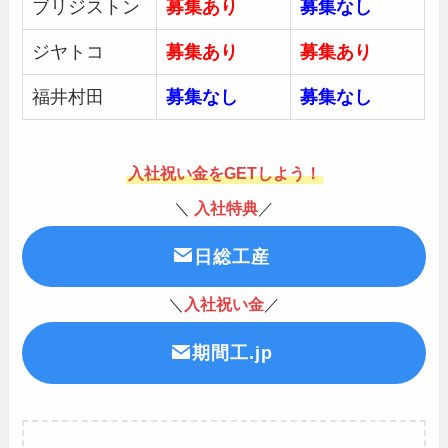
ブリジストン
募集あり
募集
なし
ジヤトコ
募集あり
募集あり
福井村田
募集
なし
募集なし
入社祝い金をGETしよう！
＼
入社特典
／
日総工産
＼
入社祝い金
／
期間工.jp