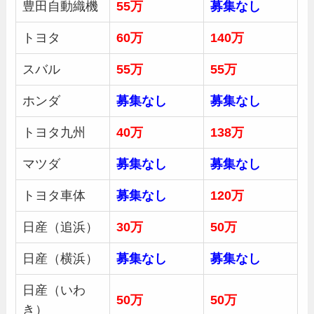
豊田自動織機
55万
募集
なし
トヨタ
60万
140万
スバル
55万
55万
ホンダ
募集
なし
募集
なし
トヨタ九州
40万
138万
マツダ
募集
なし
募集
なし
トヨタ車体
募集
なし
120万
日産（追浜）
30
万
50
万
日産（横浜）
募集
なし
募集
なし
日産（いわ
50万
50万
き）