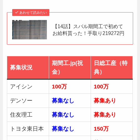
あわせて読みたい
【14話】スバル期間工で初めて
お給料貰った！手取り219272円
期間工.jp(祝
日総工産（特
募集状況
金）
典）
アイシン
100万
100万
デンソー
募集なし
募集あり
住友理工
募集なし
募集あり
トヨタ東日本
募集なし
150万