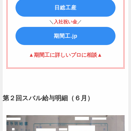
日総工産
＼
入社祝い金
／
期間工.jp
▲期間工に詳しいプロに相談▲
第２回スバル給与明細（６月）