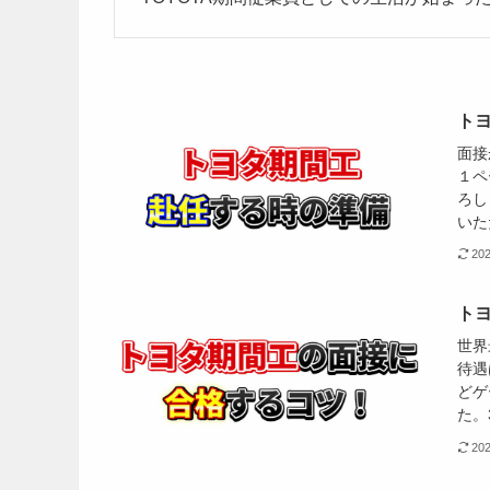
ト
面接
１ペ
ろし
いた
20
ト
世界
待遇
どゲ
た。
20