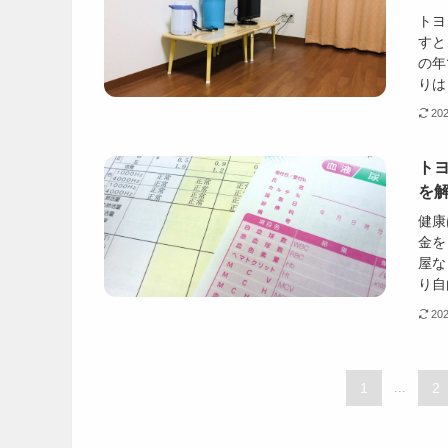
トヨ
すと
の年
りは
20
ト
を
健康
金を
屋な
り自
20
1
...
2