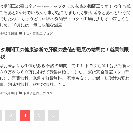
タ期間工の寮は全メーカートップクラス 伝説の期間工です！ 今年も残
ころあと3か月でいろんな事が起こりましたが振り返るとあっという間
でしたね。 ちょうどこの頃の愛知県トヨタの工場は少しずつ涼しくな
じめ、10月には一気に快適な温度...
26年2月16日
トヨタ期間工ブログ
ヨタ期間工の健康診断で肝臓の数値が最悪の結果に！就業制限
解説
はお金よりも価値がある 伝説の期間工です！ トヨタ期間工は入社祝い
３０万から６０万にあげて募集開始しました。 寮は完全個室（タコ部
し）、寮費無料、水道光熱費無料。 寮食も安く、ご飯・味噌汁お変わ
由。調味料無料、飲料水無料。 年...
26年2月16日
トヨタ期間工ブログ
3
4
5
6