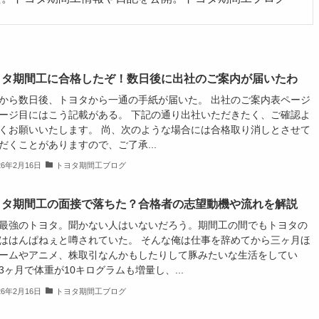
ヨタ期間工に合格したぞ！数日後に出社のご案内が届いたわ
から数日後、トヨタから一通の手紙が届いた。 出社のご案内表ページ
ージ目にはこう記載がある。 下記の通り出社いただきたく、ご確認よ
くお願いいたします。 尚、次のような場合には合格取り消しとさせて
だくことがありますので、ご了承...
26年2月16日
トヨタ期間工ブログ
ヨタ期間工の面接で落ちた？合格者の志望動機や流れを解説
最強のトヨタ。聞かない人はいないだろう。期間工の間でもトヨタの
ははんぱねぇと噂されていた。 そんな俺は仕事を辞めてから三ヶ月ほ
ームやアニメ、株取引なんかもしたりして豚みたいな生活をしてい
3ヶ月で体重が10キログラムも増量し、...
26年2月16日
トヨタ期間工ブログ