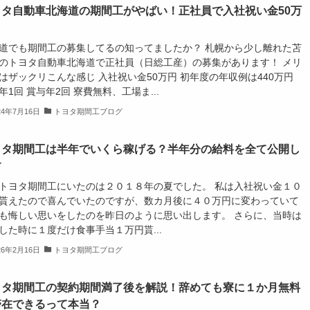
ヨタ自動車北海道の期間工がやばい！正社員で入社祝い金50万
道でも期間工の募集してるの知ってましたか？ 札幌から少し離れた苫
のトヨタ自動車北海道で正社員（日総工産）の募集があります！ メリ
はザックリこんな感じ 入社祝い金50万円 初年度の年収例は440万円
年1回 賞与年2回 寮費無料、工場ま...
24年7月16日
トヨタ期間工ブログ
ヨタ期間工は半年でいくら稼げる？半年分の給料を全て公開し
す
トヨタ期間工にいたのは２０１８年の夏でした。 私は入社祝い金１０
貰えたので喜んでいたのですが、数カ月後に４０万円に変わっていて
も悔しい思いをしたのを昨日のように思い出します。 さらに、当時は
した時に１度だけ食事手当１万円貰...
26年2月16日
トヨタ期間工ブログ
ヨタ期間工の契約期間満了後を解説！辞めても寮に１か月無料
滞在できるって本当？