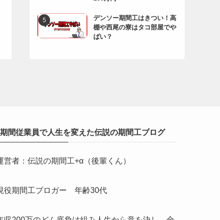
デンソー期間工はきつい！高
棚や西尾の寮はタコ部屋でや
ばい？
期間従業員で人生を変えた伝説の期間工ブログ
運営者：伝説の期間工+α（後輩くん）
現役期間工ブロガー 年齢30代
年収200万のどん底負け組み人生から意を決し、全