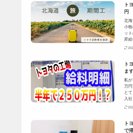
ト
円
北海
小牧
ット
昇給
20
ト
ま
私が
万円
とて
入社
20
ト
で