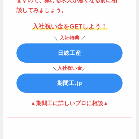
ますので、稼げる求人が無くなる前に相
談してみましょう。
入社祝い金をGETしよう！
＼
入社特典
／
日総工産
＼
入社祝い金
／
期間工.jp
▲期間工に詳しいプロに相談▲