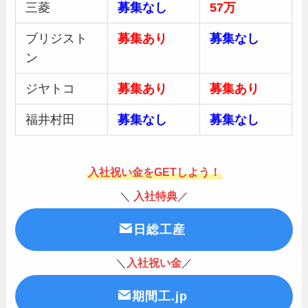
三菱
募集
なし
57万
ブリジスト
募集あり
募集
なし
ン
ジヤトコ
募集あり
募集あり
福井村田
募集
なし
募集なし
入社祝い金をGETしよう！
＼
入社特典
／
日総工産
＼
入社祝い金
／
期間工.jp