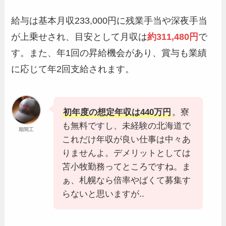
給与は基本月収233,000円に残業手当や深夜手当
が上乗せされ、目安として月収は
約311,480円
で
す。また、年1回の昇給機会があり、賞与も業績
に応じて年2回支給されます。
初年度の想定年収は440万円
。寮
も無料ですし、未経験の北海道で
期間工
これだけ年収が良い仕事は中々あ
りませんよ。デメリットとしては
苫小牧勤務ってところですね。ま
ぁ、札幌なら倍率やばくて募集す
らないと思いますが..