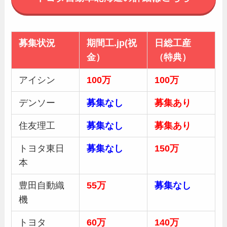
募集状況
期間工.jp(祝
日総工産
金）
（特典）
アイシン
100万
100万
デンソー
募集なし
募集あり
住友理工
募集なし
募集あり
トヨタ東日
募集なし
150万
本
豊田自動織
55万
募集
なし
機
トヨタ
60万
140万