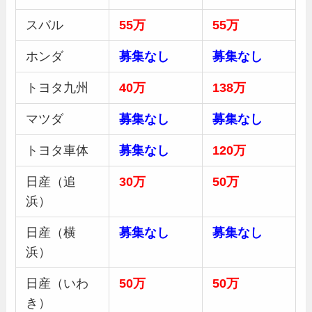
スバル
55万
55万
ホンダ
募集
なし
募集
なし
トヨタ九州
40万
138万
マツダ
募集
なし
募集
なし
トヨタ車体
募集
なし
120万
日産（追
30
万
50
万
浜）
日産（横
募集
なし
募集
なし
浜）
日産（いわ
50万
50万
き）