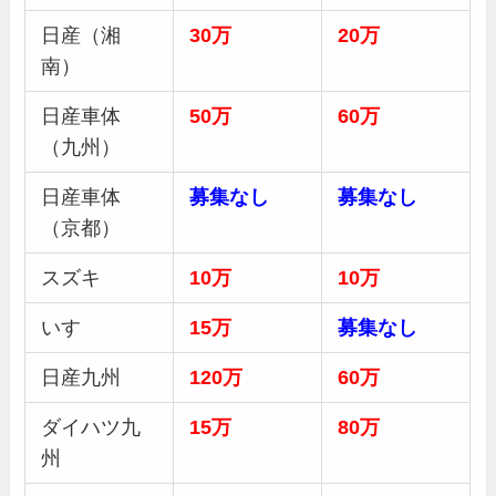
日産（湘
30
万
20万
南）
日産車体
50
万
60万
（九州）
日産車体
募集
なし
募集
なし
（京都）
スズキ
10万
10万
いすゞ
15万
募集
なし
日産九州
120万
60万
ダイハツ九
15万
80万
州