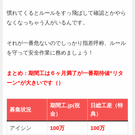
慣れてくるとルールをすっ飛ばして確認とかやら
なくなっちゃう人がいるんです。
それが一番危ないのでしっかり指差呼称、ルール
を守って安全作業に務めましょう！
まとめ：期間工は６ヶ月満了が一番期待値”リタ
ーン”が大きいです（）
期間工.jp(祝
日総工産（特
募集状況
金）
典）
アイシン
100万
100万