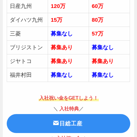
日産九州
120万
60万
ダイハツ九州
15万
80万
三菱
募集
なし
57万
ブリジストン
募集あり
募集
なし
ジヤトコ
募集あり
募集あり
福井村田
募集
なし
募集なし
入社祝い金をGETしよう！
＼
入社特典
／
日総工産