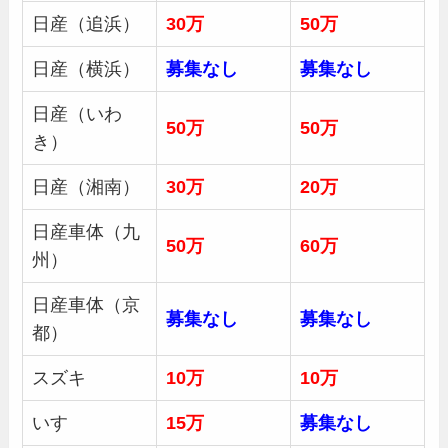
日産（追浜）
30
万
50
万
日産（横浜）
募集
なし
募集
なし
日産（いわ
50万
50万
き）
日産（湘南）
30
万
20万
日産車体（九
50
万
60万
州）
日産車体（京
募集
なし
募集
なし
都）
スズキ
10万
10万
いすゞ
15万
募集
なし