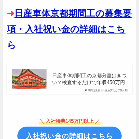
➜
日産車体京都期間工の募集要
項・入社祝い金の詳細はこち
ら
日産車体期間工の京都分室はきつ
い？検査するだけで年収450万円
期間従業員で人生を変えた伝説の期...
＼ 入社特典145万円以上 ／
入社祝い金の詳細はこちら