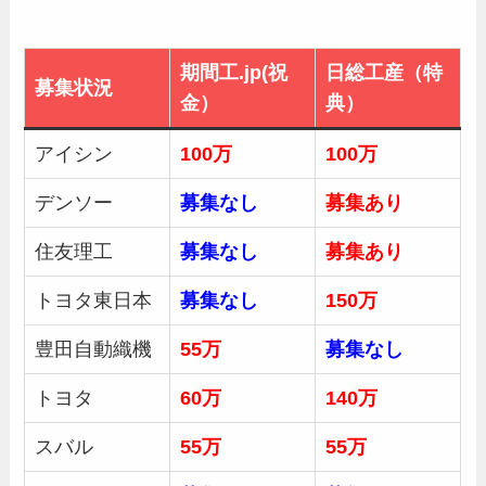
期間工.jp(祝
日総工産（特
募集状況
金）
典）
アイシン
100万
100万
デンソー
募集なし
募集あり
住友理工
募集なし
募集あり
トヨタ東日本
募集なし
150万
豊田自動織機
55万
募集
なし
トヨタ
60万
140万
スバル
55万
55万