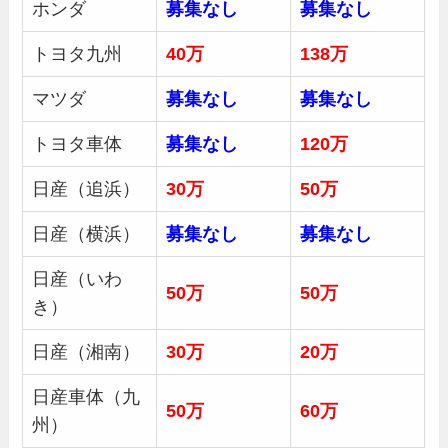
ホンダ
募集
なし
募集
なし
トヨタ九州
40万
138万
マツダ
募集
なし
募集
なし
トヨタ車体
募集
なし
120万
日産（追浜）
30
万
50
万
日産（横浜）
募集
なし
募集
なし
日産（いわ
50万
50万
き）
日産（湘南）
30
万
20万
日産車体（九
50
万
60万
州）