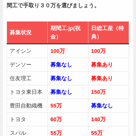
間工で手取り３０万を選びましょう。
期間工.jp(祝
日総工産（特
募集状況
金）
典）
アイシン
100万
100万
デンソー
募集なし
募集あり
住友理工
募集なし
募集あり
トヨタ東日本
募集なし
150万
豊田自動織機
55万
募集
なし
トヨタ
60万
140万
スバル
55万
55万