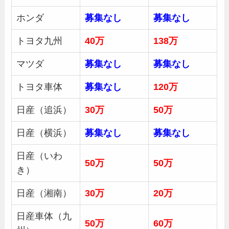
ホンダ
募集
なし
募集
なし
トヨタ九州
40万
138万
マツダ
募集
なし
募集
なし
トヨタ車体
募集
なし
120万
日産（追浜）
30
万
50
万
日産（横浜）
募集
なし
募集
なし
日産（いわ
50万
50万
き）
日産（湘南）
30
万
20万
日産車体（九
50
万
60万