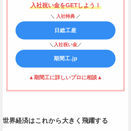
入社祝い金をGETしよう！
＼
入社特典
／
日総工産
＼
入社祝い金
／
期間工.jp
▲期間工に詳しいプロに相談▲
世界経済はこれから大きく飛躍する