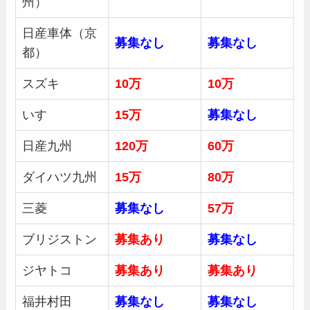
州）
日産車体（京
募集
なし
募集
なし
都）
スズキ
10万
10万
いすゞ
15万
募集
なし
日産九州
120万
60万
ダイハツ九州
15万
80万
三菱
募集
なし
57万
ブリジストン
募集あり
募集
なし
ジヤトコ
募集あり
募集あり
福井村田
募集
なし
募集なし