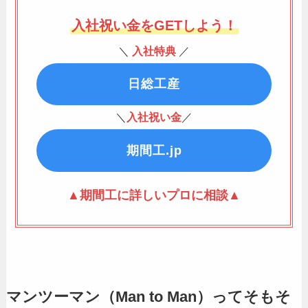
入社祝い金をGETしよう！
＼
入社特典
／
日総工産
＼
入社祝い金
／
期間工.jp
▲期間工に詳しいプロに相談▲
マンツーマン（Man to Man）ってそもそ