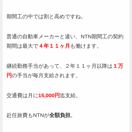
期間工の中では割と高めですね。
普通の自動車メーカーと違い、NTN期間工の契約
期間は最大で
４年１１ヶ月
も働けます。
継続勤務手当があって、２年１１ヶ月以降は
１万
円
の手当が毎月支給されます。
交通費は月に
15,000円
迄支給。
赴任旅費もNTNが
全額負担
。