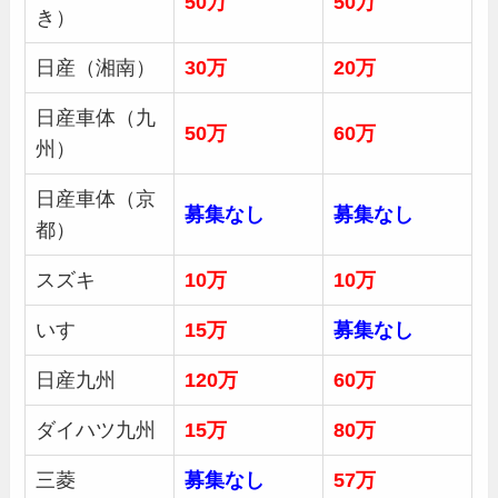
50万
50万
き）
日産（湘南）
30
万
20万
日産車体（九
50
万
60万
州）
日産車体（京
募集
なし
募集
なし
都）
スズキ
10万
10万
いすゞ
15万
募集
なし
日産九州
120万
60万
ダイハツ九州
15万
80万
三菱
募集
なし
57万