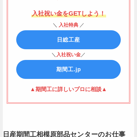
入社祝い金をGETしよう！
＼
入社特典
／
日総工産
＼
入社祝い金
／
期間工.jp
▲期間工に詳しいプロに相談▲
日産期間工相模原部品センターのお仕事