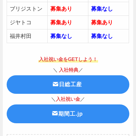
ブリジストン
募集あり
募集
なし
ジヤトコ
募集あり
募集あり
福井村田
募集
なし
募集なし
入社祝い金をGETしよう！
＼
入社特典
／
日総工産
＼
入社祝い金
／
期間工.jp