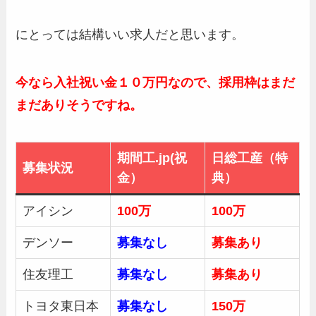
にとっては結構いい求人だと思います。
今なら入社祝い金１０万円なので、採用枠はまだ
まだありそうですね。
期間工.jp(祝
日総工産（特
募集状況
金）
典）
アイシン
100万
100万
デンソー
募集なし
募集あり
住友理工
募集なし
募集あり
トヨタ東日本
募集なし
150万