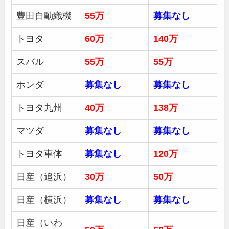
豊田自動織機
55万
募集
なし
トヨタ
60万
140万
スバル
55万
55万
ホンダ
募集
なし
募集
なし
トヨタ九州
40万
138万
マツダ
募集
なし
募集
なし
トヨタ車体
募集
なし
120万
日産（追浜）
30
万
50
万
日産（横浜）
募集
なし
募集
なし
日産（いわ