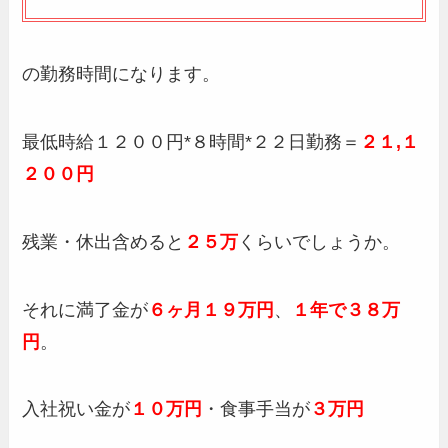
の勤務時間になります。
最低時給１２００円*８時間*２２日勤務＝
２１,１
２００円
残業・休出含めると
２５万
くらいでしょうか。
それに満了金が
６ヶ月１９万円
、
１年で３８万
円
。
入社祝い金が
１０万円
・食事手当が
３万円