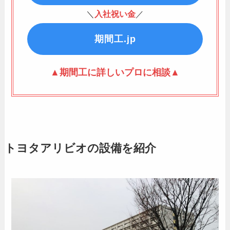
＼
入社祝い金
／
期間工.jp
▲期間工に詳しいプロに相談▲
トヨタアリビオの設備を紹介