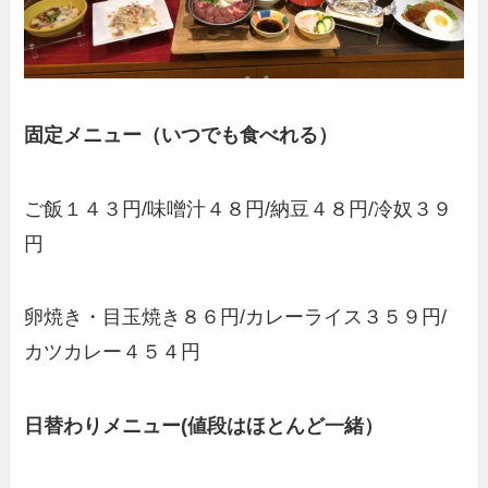
固定メニュー（いつでも食べれる）
ご飯１４３円/味噌汁４８円/納豆４８円/冷奴３９
円
卵焼き・目玉焼き８６円/カレーライス３５９円/
カツカレー４５４円
日替わりメニュー(値段はほとんど一緒）