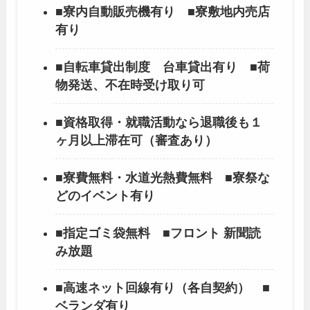
■寮内自動販売機有り ■寮敷地内売店
有り
■自転車貸出制度 台車貸出有り ■荷
物発送、不在時受け取り可
■資格取得・就職活動なら退職後も１
ヶ月以上滞在可（審査あり）
■寮費無料・水道光熱費無料 ■寮祭な
どのイベント有り
■指定ゴミ袋無料 ■フロント 新聞読
み放題
■高速ネット回線有り（各自契約） ■
ベランダ有り