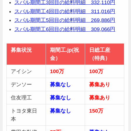
スバル期間工3回目の給料明細 332,110円
スバル期間工4回目の給料明細 311,016円
スバル期間工5回目の給料明細 269,886円
スバル期間工6回目の給料明細 309,066円
募集状況
期間工.jp(祝
日総工産
金）
（特典）
アイシン
100万
100万
デンソー
募集なし
募集あり
住友理工
募集なし
募集あり
トヨタ東日
募集なし
150万
本