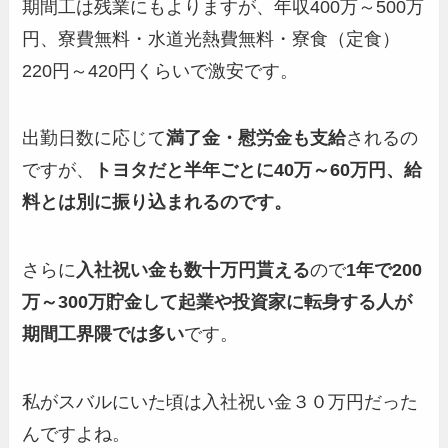
期間工は残業にもよりますが、年収400万～500万
円、寮費無料・水道光熱費無料・寮食（定食）
220円～420円くらいで激安です。
出勤日数に応じて
満了金・慰労金も支給
されるの
ですが、
トヨタだと半年ごとに40万～60万円、給
料とは別に振り込まれるのです。
さらに
入社祝い金も
数十万円
貰える
ので
1年で200
万～300万貯金して起業や投資家に転身する人が
期間工界隈では多い
です。
私がスバルにいた頃は入社祝い金３０万円だった
んですよね。