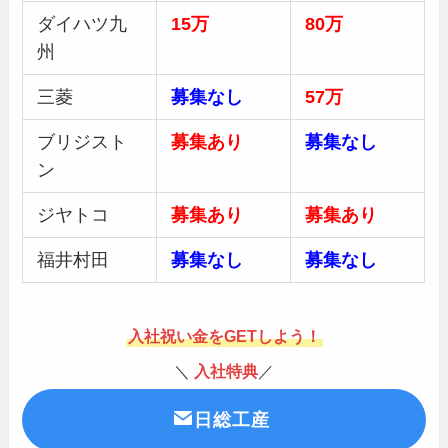
ダイハツ九
15万
80万
州
三菱
募集
なし
57万
ブリジスト
募集あり
募集
なし
ン
ジヤトコ
募集あり
募集あり
福井村田
募集
なし
募集なし
入社祝い金をGETしよう！
＼
入社特典
／
日総工産