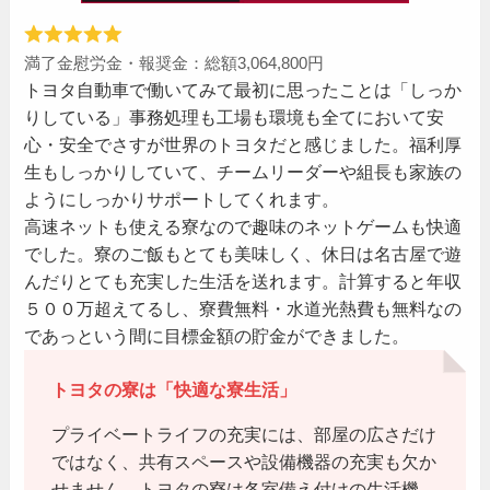
満了金慰労金・報奨金：総額3,064,800円
トヨタ自動車で働いてみて最初に思ったことは「しっか
りしている」事務処理も工場も環境も全てにおいて安
心・安全でさすが世界のトヨタだと感じました。福利厚
生もしっかりしていて、チームリーダーや組長も家族の
ようにしっかりサポートしてくれます。
高速ネットも使える寮なので趣味のネットゲームも快適
でした。寮のご飯もとても美味しく、休日は名古屋で遊
んだりとても充実した生活を送れます。計算すると年収
５００万超えてるし、寮費無料・水道光熱費も無料なの
であっという間に目標金額の貯金ができました。
トヨタの寮は「快適な寮生活」
プライベートライフの充実には、部屋の広さだけ
ではなく、共有スペースや設備機器の充実も欠か
せません。トヨタの寮は各室備え付けの生活機