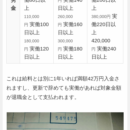
労
働80日以
実働140
働200日以
円
金
上
日以上
上
実
110,000
260,000
380,000円
実働100
実働160
働220日以
円
円
日以上
日以上
上
420,000
180,000
300,000
実働120
実働180
実働240
円
円
円
日以上
日以上
日以上
これは給料とは別に1年いれば満額42万円入金さ
れますし、更新で辞めても実働があれば対象金額
が退職金として支払われます。