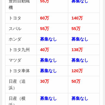
豊田自動織
55万
募集
なし
機
トヨタ
60万
140万
スバル
55万
55万
ホンダ
募集
なし
募集
なし
トヨタ九州
40万
138万
マツダ
募集
なし
募集
なし
トヨタ車体
募集
なし
120万
日産（追
30
万
50
万
浜）
日産（横
募集
なし
募集
なし