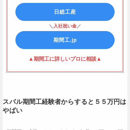
日総工産
＼
入社祝い金
／
期間工.jp
▲期間工に詳しいプロに相談▲
スバル期間工経験者からすると５５万円は
やばい