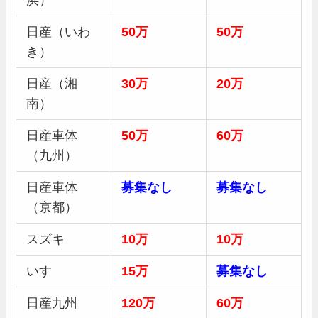
浜）
日産（いわ
50万
50万
き）
日産（湘
30
万
20万
南）
日産車体
50
万
60万
（九州）
日産車体
募集
なし
募集
なし
（京都）
スズキ
10万
10万
いすゞ
15万
募集
なし
日産九州
120万
60万