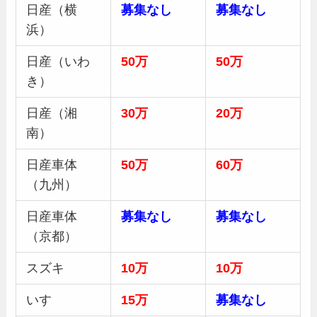
日産（横
募集
なし
募集
なし
浜）
日産（いわ
50万
50万
き）
日産（湘
30
万
20万
南）
日産車体
50
万
60万
（九州）
日産車体
募集
なし
募集
なし
（京都）
スズキ
10万
10万
いすゞ
15万
募集
なし