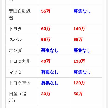
本
豊田自動織
55万
募集
なし
機
トヨタ
60万
140万
スバル
55万
55万
ホンダ
募集
なし
募集
なし
トヨタ九州
40万
138万
マツダ
募集
なし
募集
なし
トヨタ車体
募集
なし
120万
日産（追
30
万
50
万
浜）