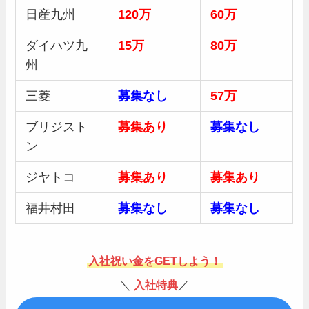
日産九州
120万
60万
ダイハツ九
15万
80万
州
三菱
募集
なし
57万
ブリジスト
募集あり
募集
なし
ン
ジヤトコ
募集あり
募集あり
福井村田
募集
なし
募集なし
入社祝い金をGETしよう！
＼
入社特典
／