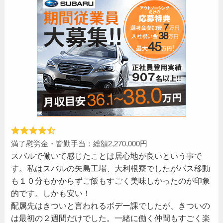
満了慰労金・皆勤手当：総額2,270,000円
スバルで働いて感じたことは居心地が良いという事で
す。私はスバルの矢島工場、大利根寮でしたがバス移動
も１０分もかからずご飯もすごく美味しかったのが印象
的です。しかも安い！
配属先はきついと言われるボデー課でしたが、きついの
は最初の２週間だけでした。一緒に働く仲間もすごく楽