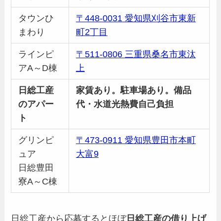
タウンひ
〒448-0031 愛知県刈谷市東新
まわり
町2丁目
ラインピ
〒511-0806 三重県桑名市東汰
アA～D棟
上
日総工産
家賃あり。駐車場あり。備品
のアパー
代・水道光熱費自己負担
ト
グリンピ
〒473-0911 愛知県豊田市本町
ュア
大富9
日総豊田
寮A～C棟
日総工産から応募するとほぼ
日総工産の借り上げ