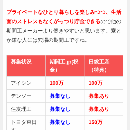
プライベートなひとり暮らしを楽しみつつ、生活
面のストレスもなくがっつり貯金できる
ので他の
期間工メーカーより働きやすいと思います。寮と
か嫌な人には穴場の期間工ですね。
募集状況
期間工.jp(祝
日総工産
金）
（特典）
アイシン
100万
100万
デンソー
募集なし
募集あり
住友理工
募集なし
募集あり
トヨタ東日
募集なし
150万