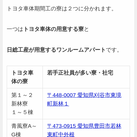
トヨタ車体期間工の寮は２つに分かれます。
一つは
トヨタ車体の用意する寮
と
日総工産が用意するワンルームアパート
です。
トヨタ車
若手正社員が多い寮・社宅
体の寮
第１～２
〒448-0007 愛知県刈谷市東境
新林寮
町新林１
１～５棟
青風寮A～
〒473-0915 愛知県豊田市若林
G棟
東町中外根