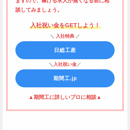
ますので、稼げる求人が無くなる前に相
談してみましょう。
入社祝い金をGETしよう！
＼
入社特典
／
日総工産
＼
入社祝い金
／
期間工.jp
▲期間工に詳しいプロに相談▲