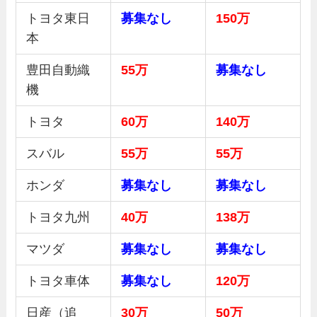
トヨタ東日
募集なし
150万
本
豊田自動織
55万
募集
なし
機
トヨタ
60万
140万
スバル
55万
55万
ホンダ
募集
なし
募集
なし
トヨタ九州
40万
138万
マツダ
募集
なし
募集
なし
トヨタ車体
募集
なし
120万
日産（追
30
万
50
万